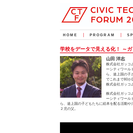
HOME
PROGRAM
S
学校をデータで見える化！ ～
山田 洋志
株式会社ガッコム代
ーシティワール
ら、途上国の子
でこれまで80
株式会社ガッコム・オ
株式会社ガッコム代
ーシティワール
ら、途上国の子どもたちに絵本を配る活動や
２児の父。