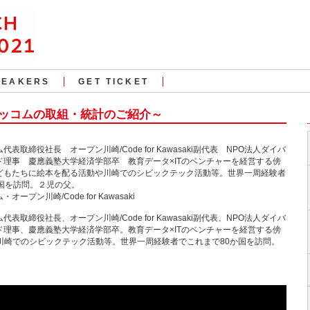
PEAKERS
GET TICKET
ガッコムの取組・統計のご紹介～
表取締役社長 オープン川崎/Code for Kawasaki副代表 NPO法人ダイバ
ド理事 慶應義塾大学経済学部卒 教育データ×ITのベンチャーを経営する傍
どもたちに絵本を配る活動や川崎でのシビックテック活動等。世界一周経験者
か国を訪問。２児の父。
ープン川崎/Code for Kawasaki
表取締役社長、オープン川崎/Code for Kawasaki副代表、NPO法人ダイバ
ド理事、慶應義塾大学経済学部卒。教育データ×ITのベンチャーを経営する傍
川崎でのシビックテック活動等。世界一周経験者でこれまで80か国を訪問。