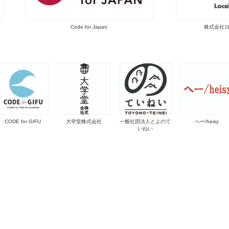
Code for Japan
株式会社
CODE for GIFU
大学堂株式会社
一般社団法人とよのて
へー/heisy
いねい