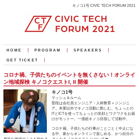
キノコ1号 CIVIC TECH FORUM 2021
HOME
PROGRAM
SPEAKERS
GET TICKET
コロナ禍、子供たちのイベントを無くさない！オンライ
ン地域探検 キノコクエストI, II 開催
キノコ1号
マッシュ＆ルーム
普段は会社員エンジニア・人材教育＝ジンジニ
ア。本業以外でキノコ活動に勤しむ。ちょっとの
ITとICTを使ってちょっとの笑顔とワクワクをお届
けがモットー。一億総キノコ目指して活動中。
コロナ禍、子供たちの行事がことごとく中止にな
る中、家からオンラインで楽しめる、かつ自分の